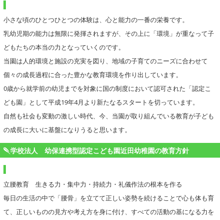
小さな頃のひとつひとつの体験は、心と能力の一番の栄養です。
乳幼児期の能力は無限に発揮されますが、その上に「環境」が重なって子
どもたちの本当の力となっていくのです。
当園は人的環境と施設の充実を図り、地域の子育てのニーズに合わせて
個々の成長過程に合った豊かな教育環境を作り出しています。
0歳から就学前の幼児までを対象に国の制度において認可された「認定こ
ども園」として平成19年4月より新たなるスタートを切っています。
自然も社会も変動の激しい時代、今、当園が取り組んでいる教育が子ども
の成長に大いに基盤になりうると思います。
学校法人 幼保連携型認定こども園近田幼稚園の教育方針
立腰教育 生きる力・集中力・持続力・礼儀作法の根本を作る
毎日の生活の中で「腰骨」を立てて正しい姿勢を続けることで心も体も育
て、正しいものの見方や考え方を身に付け、すべての活動の基になる力を