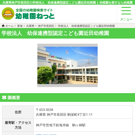
兵庫県神戸市長田区の学校法人 幼保連携型認定こども園近田幼稚園 | 幼稚園を探すなら幼稚園
ねっと
ホーム
東海
兵庫県
神戸市長田区
学校法人 幼保連携型認定こども園近田幼稚園
学校法人 幼保連携型認定こども園近田幼稚園
園概要
〒653-0034
住所
兵庫県 神戸市長田区 駒栄町4丁目1-11
最寄駅・アクセス
神戸市営地下鉄海岸線 駒ヶ林駅
方法