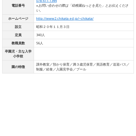
078-611-1344
電話番号
※お問い合わせの際は「幼稚園ねっとを見た」とお伝えくださ
い。
ホームページ
http://www2.chikata.ed.jp/~chikata/
設立
昭和２０年１１月３日
定員
340人
教職員数
56人
卒園児・主な入学
小学校
課外教室／預かり保育／満３歳児保育／英語教育／送迎バス／
園の特徴
制服／給食／入園見学会／プール