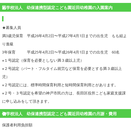
学校法人 幼保連携型認定こども園近田幼稚園の入園案内
★募集人員
満3歳児保育 平成26年4月2日〜平成27年4月1日までの出生児 もも組よ
り進級
3年保育 平成25年4月2日〜平成26年4月1日までの出生児 60名
※１号認定（保育を必要としない満３歳以上児）
※２号認定（パート・フルタイム就労など保育を必要とする満３歳以上
児）
※２号認定には、標準時間保育利用と短時間保育利用とがあります。
※２号・３号認定を希望の神戸市民の方は、長田区役所こども家庭支援課
に申し込みをして頂きます。
学校法人 幼保連携型認定こども園近田幼稚園の月謝・費用
保護者利用負担額