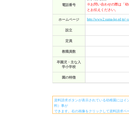
※お問い合わせの際は「幼
電話番号
とお伝えください。
http://www2.suma-kg.ed.jp/~
ホームページ
設立
定員
教職員数
卒園児・主な入
学小学校
園の特徴
資料請求ボタンが表示されている幼稚園にはイ
料）事が
できます。右の画像をクリックして資料請求ペ