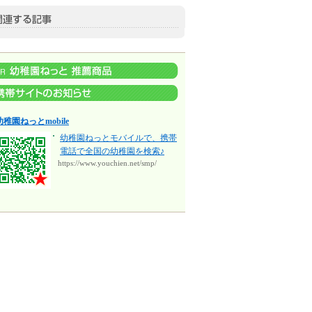
幼稚園ねっとmobile
幼稚園ねっとモバイルで、携帯
電話で全国の幼稚園を検索♪
https://www.youchien.net/smp/