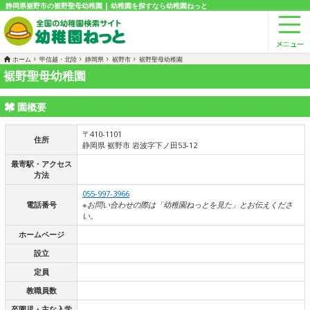
静岡県裾野市の裾野聖母幼稚園 | 幼稚園を探すなら幼稚園ねっと
ホーム
甲信越・北陸
静岡県
裾野市
裾野聖母幼稚園
裾野聖母幼稚園
園概要
〒410-1101
住所
静岡県 裾野市 岩波字下ノ田53-12
最寄駅・アクセス
方法
055-997-3966
電話番号
※お問い合わせの際は「幼稚園ねっとを見た」とお伝えくださ
い。
ホームページ
設立
定員
教職員数
卒園児・主な入学