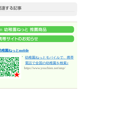
幼稚園ねっとmobile
幼稚園ねっとモバイルで、携帯
電話で全国の幼稚園を検索♪
https://www.youchien.net/smp/