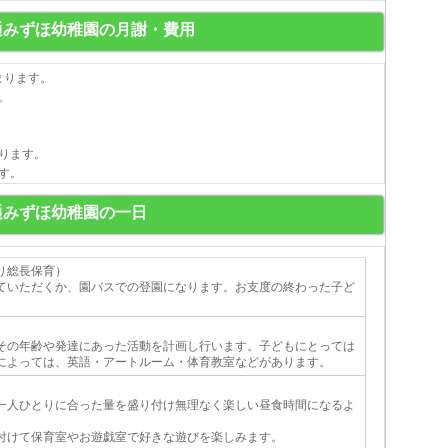
通みずほ幼稚園の月謝・費用
まります。
。
ります。
す。
通みずほ幼稚園の一日
り総長保育）
ていただくか、園バスでの登園になります。お支度の終わった子ど
。
その年齢や発達にあった活動を計画し行います。子どもにとっては
によっては、英語・アートルーム・体育教室などがあります。
一人ひとりに合った量を盛り付け無理なく楽しい昼食時間になるよ
付けて保育室やお遊戯室で好きな遊びを楽しみます。