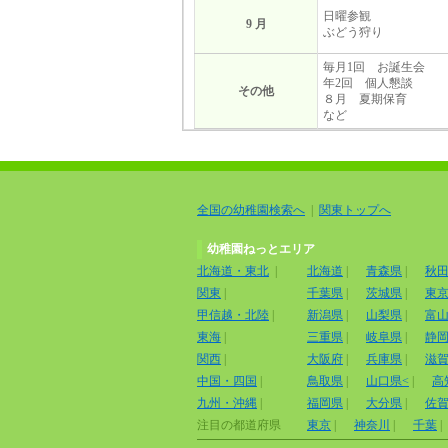
日曜参観
9 月
ぶどう狩り
毎月1回 お誕生会
年2回 個人懇談
その他
８月 夏期保育
など
全国の幼稚園検索へ
|
関東トップへ
幼稚園ねっとエリア
北海道・東北
|
北海道
|
青森県
|
秋
関東
|
千葉県
|
茨城県
|
東
甲信越・北陸
|
新潟県
|
山梨県
|
富
東海
|
三重県
|
岐阜県
|
静
関西
|
大阪府
|
兵庫県
|
滋
中国・四国
|
鳥取県
|
山口県<
|
高
九州・沖縄
|
福岡県
|
大分県
|
佐
注目の都道府県
東京
|
神奈川
|
千葉
|