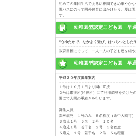
初めての集団生活である幼稚園できめ細やかな
園バスにのって園外保育に出かけたり、夏は園
す。
幼稚園型認定こども園 早
“心ゆたかで、なかよく遊び、はつらつとした子
教育目標にそって、一人一人の子ども達を細や
幼稚園型認定こども園 早
平成３０年度募集案内
１号は１０月１日より園に直接
２号は市役所(区役所）にて利用調整を受けた
園にて入園の手続きを行います。
募集人員
満三歳児 １号のみ ５名程度（途中入園可）
３歳児１号 ５名 ２号 １０名
４歳児１号 若干名 ２号 ５名程度
５歳児 １号 若干名 ２号 ５名程度