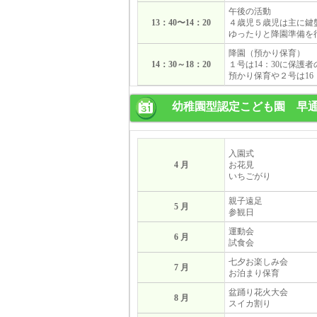
午後の活動
13：40〜14：20
４歳児５歳児は主に鍵
ゆったりと降園準備を
降園（預かり保育）
14：30～18：20
１号は14：30に保
預かり保育や２号は16
幼稚園型認定こども園 早
入園式
4 月
お花見
いちごがり
親子遠足
5 月
参観日
運動会
6 月
試食会
七夕お楽しみ会
7 月
お泊まり保育
盆踊り花火大会
8 月
スイカ割り