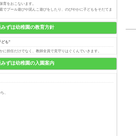
保育をおこないます。
庭でプール遊びや泥んこ遊びをしたり、のびやかに子どもをそだてま
通みずほ幼稚園の教育方針
ども”
かに担任だけでなく、教師全員で見守りはぐくんでいきます。
通みずほ幼稚園の入園案内
のち、