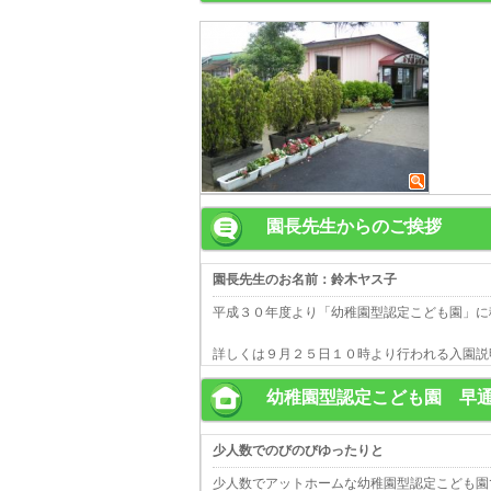
園長先生からのご挨拶
園長先生のお名前：鈴木ヤス子
平成３０年度より「幼稚園型認定こども園」に
詳しくは９月２５日１０時より行われる入園説
幼稚園型認定こども園 早
少人数でのびのびゆったりと
少人数でアットホームな幼稚園型認定こども園