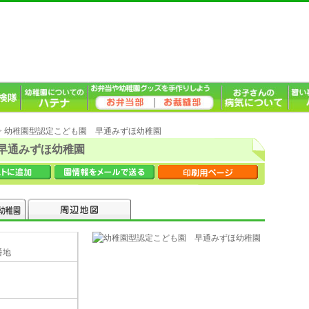
> 幼稚園型認定こども園 早通みずほ幼稚園
早通みずほ幼稚園
番地