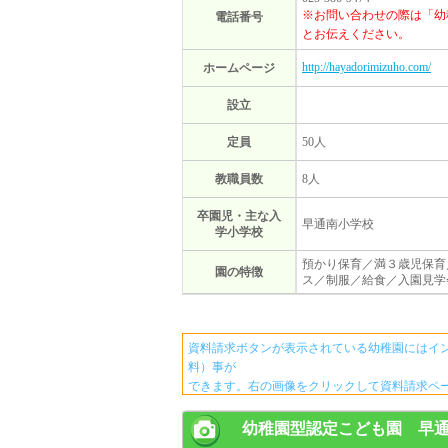
※お問い合わせの際は「幼
電話番号
とお伝えください。
http://hayadorimizuho.com/
ホームページ
設立
定員
50人
教職員数
8人
卒園児・主な入
早通南小学校
学小学校
預かり保育／満３歳児保育
園の特徴
ス／制服／給食／入園見学
資料請求ボタンが表示されている幼稚園にはイ
料）事が
できます。右の画像をクリックして資料請求ペ
幼稚園型認定こども園 早