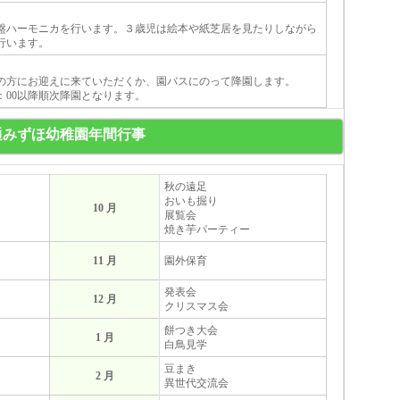
盤ハーモニカを行います。３歳児は絵本や紙芝居を見たりしながら
行います。
護者の方にお迎えに来ていただくか、園バスにのって降園します。
：00以降順次降園となります。
通みずほ幼稚園年間行事
秋の遠足
おいも掘り
10 月
展覧会
焼き芋パーティー
11 月
園外保育
発表会
12 月
クリスマス会
餅つき大会
1 月
白鳥見学
豆まき
2 月
異世代交流会