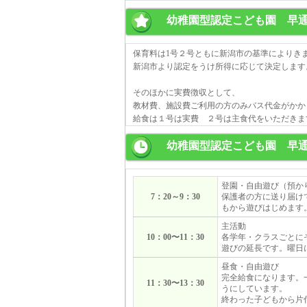
幼稚園型認定こども園 早
保育料は1号２号ともに新潟市の基準によりき
新潟市より認定をうけ所得に応じて決定します
そのほかに実費徴収として、
教材費、施設費ご利用の方のみバス代金がかか
給食は１号は実費 ２号は主食代をいただきま
幼稚園型認定こども園 早
登園・自由遊び（預か
7：20～9：30
保護者の方に送り届け
もから遊びはじめます
主活動
10：00〜11：30
各学年・クラスごとに
遊びの延長です。曜日
昼食・自由遊び
完全給食になります。
11：30〜13：30
うにしています。
終わった子どもから片