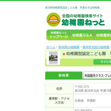
新潟県幼稚園型認定こども園 早通みずほ幼稚園
ホーム
>
新潟県の幼稚園
>
新潟市北区の幼稚園
幼稚園型認定こども園 
〒950-3372
住所
新潟県 新潟市北区 早通78
最寄駅・アクセ
白新線 早通駅
ス方法
025-386-9474