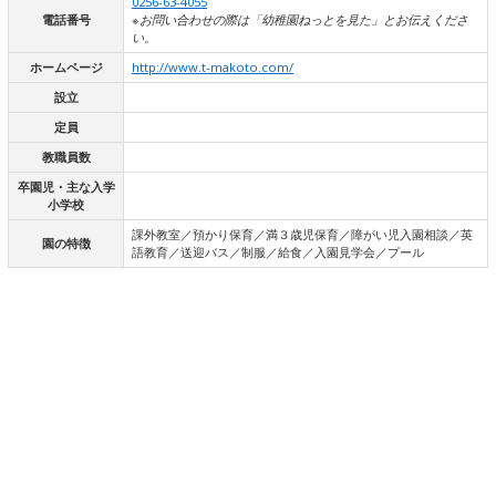
0256-63-4055
電話番号
※お問い合わせの際は「幼稚園ねっとを見た」とお伝えくださ
い。
ホームページ
http://www.t-makoto.com/
設立
定員
教職員数
卒園児・主な入学
小学校
課外教室／預かり保育／満３歳児保育／障がい児入園相談／英
園の特徴
語教育／送迎バス／制服／給食／入園見学会／プール