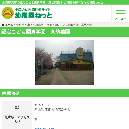
新潟県燕市の認定こども園真学園 真幼稚園 | 幼稚園を探すなら幼稚園ねっと
ホーム
甲信越・北陸
新潟県
燕市
認定こども園真学園 真幼稚園
認定こども園真学園 真幼稚園
園概要
〒959-1201
住所
新潟県 燕市 灰方726番地
最寄駅・アクセス
燕
方法