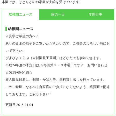
本園では、ほとんどの御家庭が支給を受けています。
幼稚園ニュース
園の一日
年間行事
幼稚園ニュース
☆見学ご希望の方へ☆
ありのままの様子をご覧いただきたいので、ご都合のよろしい時にお
いで下さい。
ぴよぴよくらぶ（未就園親子登園）はどなたでも参加できます。
平成24年度の予定日は,☆毎回第１・３木曜日です☆ お問い合わせ
☆0258-66-6488☆
新入園児対象に、制服・かばん等、無料貸し出しを行っています。
このご時世、なるべく御家庭のご負担にならないよう、経費面で配慮
しております。ご安心下さい！
更新日:2015-11-04