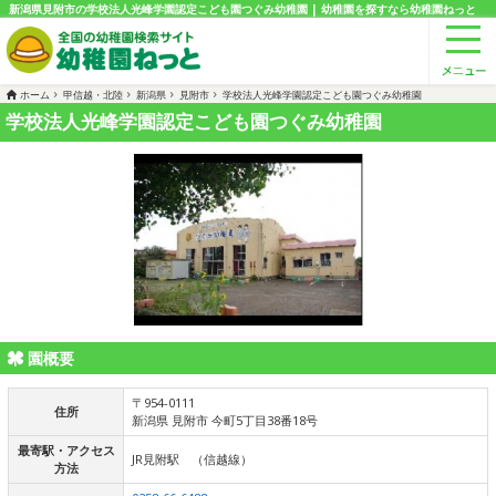
新潟県見附市の学校法人光峰学園認定こども園つぐみ幼稚園 | 幼稚園を探すなら幼稚園ねっと
ホーム
甲信越・北陸
新潟県
見附市
学校法人光峰学園認定こども園つぐみ幼稚園
学校法人光峰学園認定こども園つぐみ幼稚園
園概要
〒954-0111
住所
新潟県 見附市 今町5丁目38番18号
最寄駅・アクセス
JR見附駅 （信越線）
方法