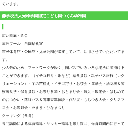
ています。
学校法人光峰学園認定こども園つぐみ幼稚園
広い園庭・園舎
屋外プール 自園給食室
市民体育館・公民館・児童公園が隣接していて、活用させていただいてま
す。
少人数のため、フットワークが軽く、園バスでいろいろな場所に出掛ける
ことができます。（イチゴ狩り・畑など）給食参観・親子バス旅行（レク
リェーション）・芋の苗植え・イチゴ狩り・お茶会・運動会・消防署＆警
察署見学・保育参観・お祭り参加・おとまり会・遠足・敬老会・はじめて
のおつかい・路線バス＆電車乗車体験・作品展・もちつき大会・クリスマ
ス会・お遊戯会・豆まき・ひなまつり
クッキング（食育）
専門講師による体育指導・サッカー指導を毎月数回、保育時間内に行って