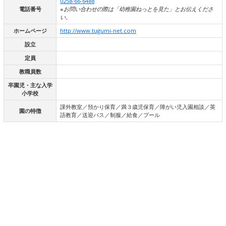
0258-66-6488
電話番号
※お問い合わせの際は「幼稚園ねっとを見た」とお伝えくださ
い。
ホームページ
http://www.tugumi-net.com
設立
定員
教職員数
卒園児・主な入学
小学校
課外教室／預かり保育／満３歳児保育／障がい児入園相談／英
園の特徴
語教育／送迎バス／制服／給食／プール