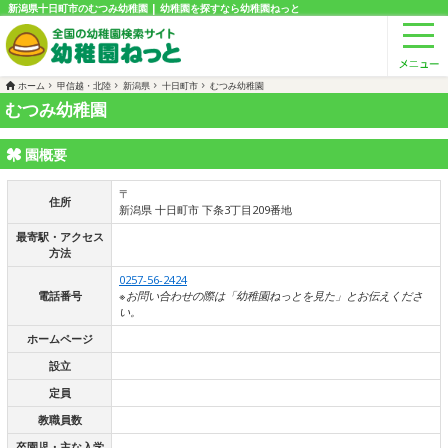
新潟県十日町市のむつみ幼稚園 | 幼稚園を探すなら幼稚園ねっと
ホーム
甲信越・北陸
新潟県
十日町市
むつみ幼稚園
むつみ幼稚園
園概要
〒
住所
新潟県 十日町市 下条3丁目209番地
最寄駅・アクセス
方法
0257-56-2424
電話番号
※お問い合わせの際は「幼稚園ねっとを見た」とお伝えくださ
い。
ホームページ
設立
定員
教職員数
卒園児・主な入学