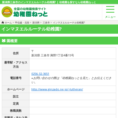
新潟県三条市のインマヌエルルーテル幼稚園? | 幼稚園を探すなら幼稚園ねっと
ホーム
甲信越・北陸
新潟県
三条市
インマヌエルルーテル幼稚園?
インマヌエルルーテル幼稚園?
園概要
〒
住所
新潟県 三条市 興野1丁目4番15号
最寄駅・アクセス
方法
0256-32-3651
電話番号
※お問い合わせの際は「幼稚園ねっとを見た」とお伝えくださ
い。
ホームページ
http://www.ginzado.ne.jp/~lutheran/
設立
定員
教職員数
卒園児・主な入学