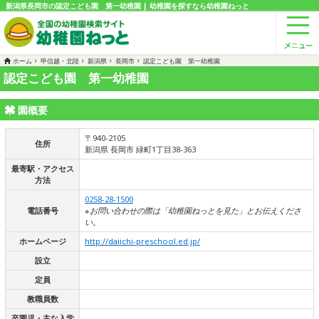
新潟県長岡市の認定こども園 第一幼稚園 | 幼稚園を探すなら幼稚園ねっと
ホーム
甲信越・北陸
新潟県
長岡市
認定こども園 第一幼稚園
認定こども園 第一幼稚園
園概要
〒940-2105
住所
新潟県 長岡市 緑町1丁目38-363
最寄駅・アクセス
方法
0258-28-1500
電話番号
※お問い合わせの際は「幼稚園ねっとを見た」とお伝えくださ
い。
ホームページ
http://daiichi-preschool.ed.jp/
設立
定員
教職員数
卒園児・主な入学