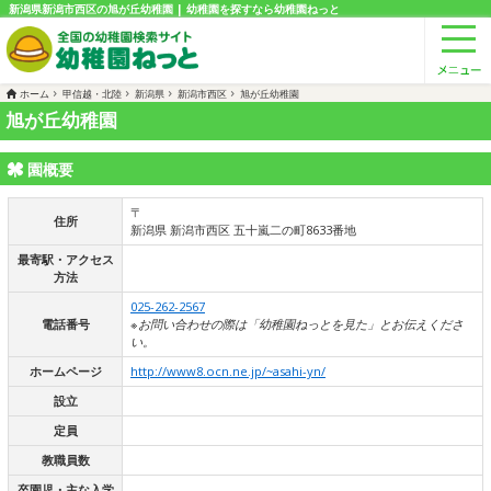
新潟県新潟市西区の旭が丘幼稚園 | 幼稚園を探すなら幼稚園ねっと
ホーム
甲信越・北陸
新潟県
新潟市西区
旭が丘幼稚園
旭が丘幼稚園
園概要
〒
住所
新潟県 新潟市西区 五十嵐二の町8633番地
最寄駅・アクセス
方法
025-262-2567
電話番号
※お問い合わせの際は「幼稚園ねっとを見た」とお伝えくださ
い。
ホームページ
http://www8.ocn.ne.jp/~asahi-yn/
設立
定員
教職員数
卒園児・主な入学