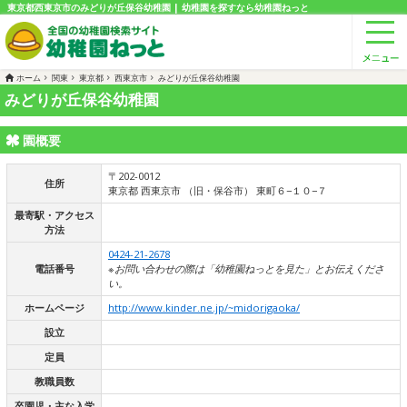
東京都西東京市のみどりが丘保谷幼稚園 | 幼稚園を探すなら幼稚園ねっと
ホーム
関東
東京都
西東京市
みどりが丘保谷幼稚園
みどりが丘保谷幼稚園
園概要
〒202-0012
住所
東京都 西東京市 （旧・保谷市） 東町６−１０−７
最寄駅・アクセス
方法
0424-21-2678
電話番号
※お問い合わせの際は「幼稚園ねっとを見た」とお伝えくださ
い。
ホームページ
http://www.kinder.ne.jp/~midorigaoka/
設立
定員
教職員数
卒園児・主な入学