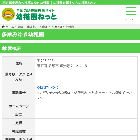
東京都多摩市の多摩みゆき幼稚園 | 幼稚園を探すなら幼稚園ねっと
ホーム
関東
東京都
多摩市
多摩みゆき幼稚園
多摩みゆき幼稚園
園概要
〒206-0021
住所
東京都 多摩市 連光寺２−２４−６
最寄駅・アクセス
方法
042-374-6040
電話番号
※お問い合わせの際は「幼稚園ねっとを見た」とお伝えくださ
い。
ホームページ
設立
定員
教職員数
卒園児・主な入学