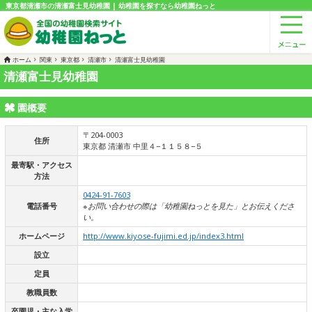
東京都清瀬市の清瀬富士見幼稚園 | 幼稚園を探すなら幼稚園ねっと
ホーム
関東
東京都
清瀬市
清瀬富士見幼稚園
清瀬富士見幼稚園
園概要
〒204-0003
住所
東京都 清瀬市 中里４−１１５８−５
最寄駅・アクセス
方法
0424-91-7603
電話番号
※お問い合わせの際は「幼稚園ねっとを見た」とお伝えくださ
い。
ホームページ
http://www.kiyose-fujimi.ed.jp/index3.html
設立
定員
教職員数
卒園児・主な入学