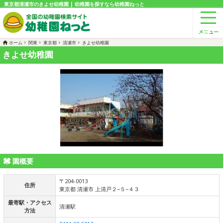
東京都清瀬市のきよせ幼稚園 | 幼稚園を探すなら幼稚園ねっと
ホーム
関東
東京都
清瀬市
きよせ幼稚園
きよせ幼稚園
園概要
〒204-0013
住所
東京都 清瀬市 上清戸２−５−４３
最寄駅・アクセス
清瀬駅
方法