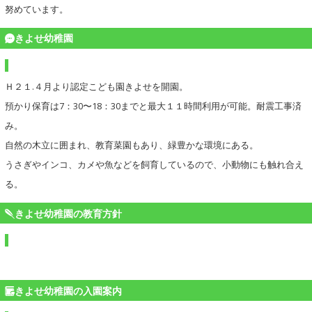
努めています。
きよせ幼稚園
Ｈ２１.４月より認定こども園きよせを開園。
預かり保育は7：30〜18：30までと最大１１時間利用が可能。耐震工事済
み。
自然の木立に囲まれ、教育菜園もあり、緑豊かな環境にある。
うさぎやインコ、カメや魚などを飼育しているので、小動物にも触れ合え
る。
きよせ幼稚園の教育方針
きよせ幼稚園の入園案内