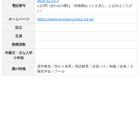
0424-92-5213
電話番号
※お問い合わせの際は「幼稚園ねっとを見た」とお伝えくださ
い。
ホームページ
https://www.kiyoseyochien.ed.jp/
設立
定員
教職員数
卒園児・主な入学
小学校
課外教室／預かり保育／英語教育／送迎バス／制服／給食／入
園の特徴
園見学会／プール