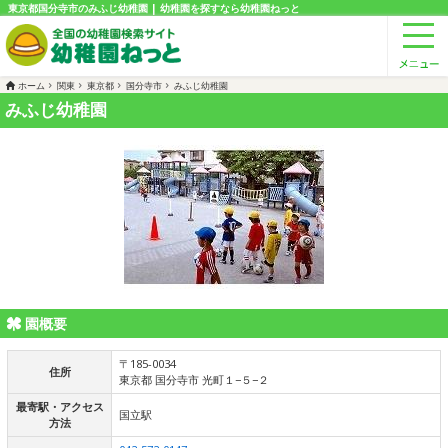
東京都国分寺市のみふじ幼稚園 | 幼稚園を探すなら幼稚園ねっと
ホーム
関東
東京都
国分寺市
みふじ幼稚園
みふじ幼稚園
園概要
〒185-0034
住所
東京都 国分寺市 光町１−５−２
最寄駅・アクセス
国立駅
方法