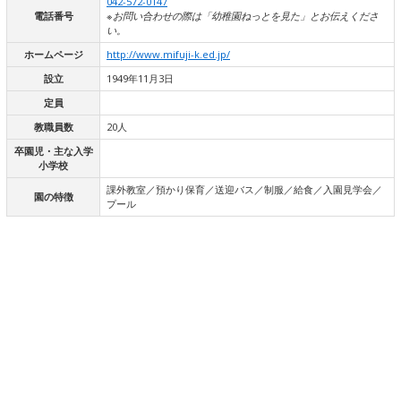
042-572-0147
電話番号
※お問い合わせの際は「幼稚園ねっとを見た」とお伝えくださ
い。
ホームページ
http://www.mifuji-k.ed.jp/
設立
1949年11月3日
定員
教職員数
20人
卒園児・主な入学
小学校
課外教室／預かり保育／送迎バス／制服／給食／入園見学会／
園の特徴
プール