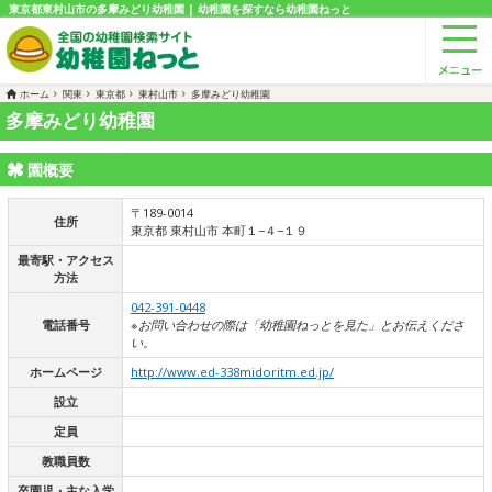
東京都東村山市の多摩みどり幼稚園 | 幼稚園を探すなら幼稚園ねっと
ホーム
関東
東京都
東村山市
多摩みどり幼稚園
多摩みどり幼稚園
園概要
〒189-0014
住所
東京都 東村山市 本町１−４−１９
最寄駅・アクセス
方法
042-391-0448
電話番号
※お問い合わせの際は「幼稚園ねっとを見た」とお伝えくださ
い。
ホームページ
http://www.ed-338midoritm.ed.jp/
設立
定員
教職員数
卒園児・主な入学