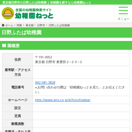
東京都日野市の日野ふたば幼稚園 | 幼稚園を探すなら幼稚園ねっと
ホーム
関東
東京都
日野市
日野ふたば幼稚園
日野ふたば幼稚園
園概要
〒191-0052
住所
東京都 日野市 東豊田２−２０−２
最寄駅・アクセス
方法
042-581-3828
電話番号
※お問い合わせの際は「幼稚園ねっとを見た」とお伝えくださ
い。
ホームページ
http://www.ans.co.jp/k/hinofutaba/
設立
定員
教職員数
卒園児・主な入学