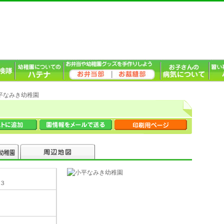
小平なみき幼稚園
−３