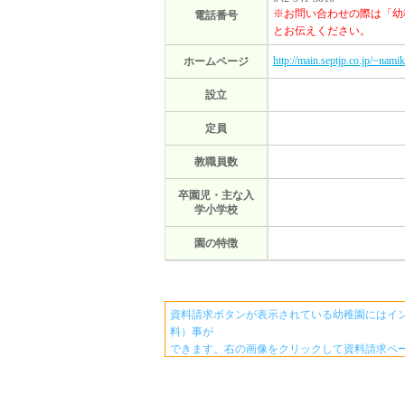
※お問い合わせの際は「幼
電話番号
とお伝えください。
http://main.septjp.co.jp/~namik
ホームページ
設立
定員
教職員数
卒園児・主な入
学小学校
園の特徴
資料請求ボタンが表示されている幼稚園にはイ
料）事が
できます。右の画像をクリックして資料請求ペ