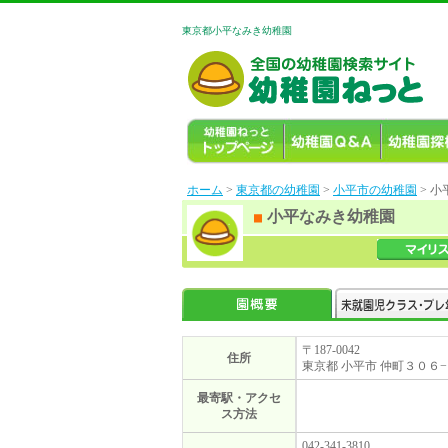
東京都小平なみき幼稚園
ホーム
>
東京都の幼稚園
>
小平市の幼稚園
> 
小平なみき幼稚園
〒187-0042
住所
東京都 小平市 仲町３０６
最寄駅・アクセ
ス方法
042-341-3810