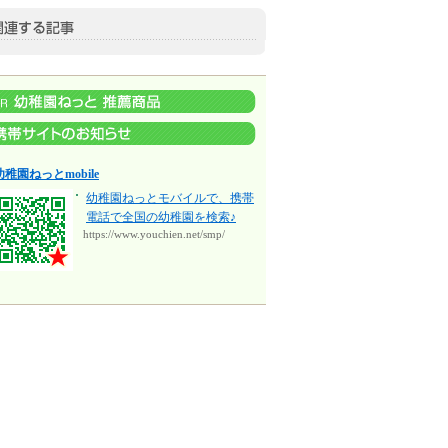
幼稚園ねっとmobile
幼稚園ねっとモバイルで、携帯
電話で全国の幼稚園を検索♪
https://www.youchien.net/smp/