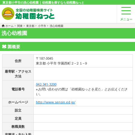
東京都小平市の洗心幼稚園 | 幼稚園を探すなら幼稚園ねっと
ホーム
関東
東京都
小平市
洗心幼稚園
洗心幼稚園
園概要
〒187-0045
住所
東京都 小平市 学園西町２−２１−９
最寄駅・アクセス
方法
042-341-3200
電話番号
※お問い合わせの際は「幼稚園ねっとを見た」とお伝えくださ
い。
ホームページ
http://www.sensin.ed.jp/
設立
定員
教職員数
卒園児・主な入学