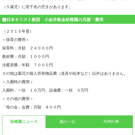
（５歳児）に若干名の空きがあります。
日本キリスト教団 小金井教会幼稚園の月謝・費用
（２０１５年度）
＜保育の費用＞
保育料：月額 ２４０００円
教材費：月額 １０００円
冷暖房費：年額 ７０００円
その他は園児の個人所有物品費（道具や絵本など）以外はありません。
＜入園時の費用＞
入園料：一括 １０万円、設備費：一括 ３万円
＜その他の費用＞
「母の会」会費：月額 ８００円
幼稚園ニュース
園の一日
年間行事