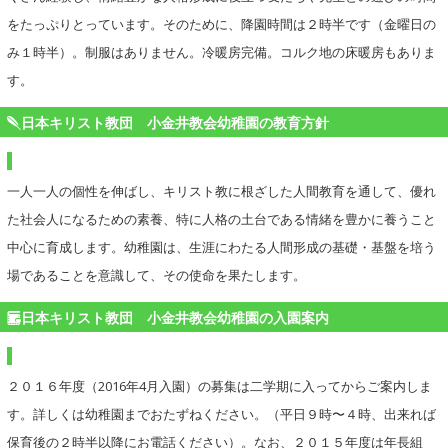
をたっぷりとっています。そのために、降園時間は２時半です（金曜日の
み１時半）。制服はありません。冷暖房完備。コルク地の床暖房もありま
す。
日本キリスト教団 小金井教会幼稚園の教育方針
一人一人の個性を伸ばし、キリスト教に根ざした人間教育を通して、優れ
た社会人になるための素養、特に人格の土台である情緒を豊かに養うこと
中心に育成します。幼稚園は、生涯にわたる人間形成の基礎・基盤を培う
場であることを意識して、その使命を果たします。
日本キリスト教団 小金井教会幼稚園の入園案内
２０１６年度（2016年4月入園）の募集は二学期に入ってからご案内しま
す。詳しくは幼稚園までおたずねください。（平日９時〜４時、出来れば
保育後の２時半以降にお電話ください）。なお、２０１５年度は年長組