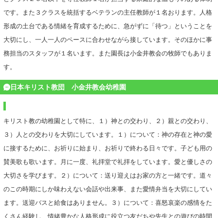
です。また３クラスを統括するベテランの主任教師が１名おります。人格
形成の土台である情緒を育成するために、急がずに「待つ」ということを
大切にし、一人一人のペースに合わせながら接しています。そのほかに事
務担当のスタッフが１名います。また園長は小金井教会の牧師でもありま
す。
日本キリスト教団 小金井教会幼稚園
キリスト教の幼稚園として特に、１）神との交わり、２）親との交わり、
３）人との交わりを大切にしています。１）について：神の存在と神の愛
に接するために、お祈りに始まり、お祈りで終わる日々です。子ども用の
賛美歌も歌います。月に一度、礼拝堂で礼拝をしています。愛と優しさの
大切さを学びます。２）について：送り迎えはお家の方と一緒です。道々
のこの時期にしか味わえない会話や出来事、また愛情弁当を大切にしてい
ます。送迎バスと給食はありません。３）について：喜怒哀楽の感情をた
くさん経験し、情緒豊かな人格形成に役立つ友だちや先生との遊びの時間