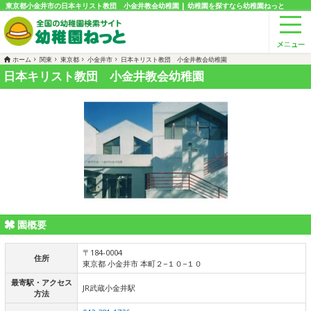
東京都小金井市の日本キリスト教団 小金井教会幼稚園 | 幼稚園を探すなら幼稚園ねっと
ホーム
関東
東京都
小金井市
日本キリスト教団 小金井教会幼稚園
日本キリスト教団 小金井教会幼稚園
園概要
〒184-0004
住所
東京都 小金井市 本町２−１０−１０
最寄駅・アクセス
JR武蔵小金井駅
方法