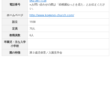
042-381-1726
電話番号
※お問い合わせの際は「幼稚園ねっとを見た」とお伝えくださ
い。
ホームページ
http://www.koganei-church.com/
設立
1938
定員
70人
教職員数
6人
卒園児・主な入学
小学校
園の特徴
満３歳児保育／入園見学会