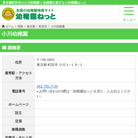
東京都町田市の小川幼稚園 | 幼稚園を探すなら幼稚園ねっと
ホーム
関東
東京都
町田市
小川幼稚園
小川幼稚園
園概要
〒194-0003
住所
東京都 町田市 小川１−１８−１
最寄駅・アクセス
方法
042-795-1134
電話番号
※お問い合わせの際は「幼稚園ねっとを見た」とお伝えくださ
い。
ホームページ
設立
定員
教職員数
卒園児・主な入学