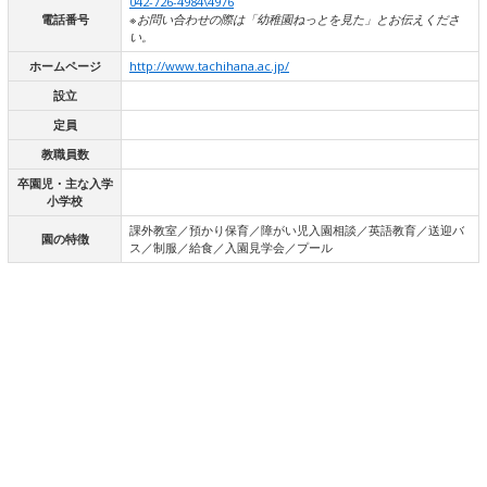
042-726-4984\4976
電話番号
※お問い合わせの際は「幼稚園ねっとを見た」とお伝えくださ
い。
ホームページ
http://www.tachihana.ac.jp/
設立
定員
教職員数
卒園児・主な入学
小学校
課外教室／預かり保育／障がい児入園相談／英語教育／送迎バ
園の特徴
ス／制服／給食／入園見学会／プール