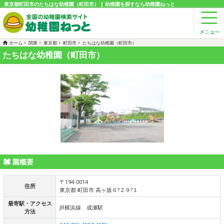
東京都町田市のたちはな幼稚園（町田市） | 幼稚園を探すなら幼稚園ねっと
ホーム
関東
東京都
町田市
たちはな幼稚園（町田市）
たちはな幼稚園（町田市）
園概要
〒194-0014
住所
東京都 町田市 高ヶ坂６?２９?１
最寄駅・アクセス
JR横浜線 成瀬駅
方法