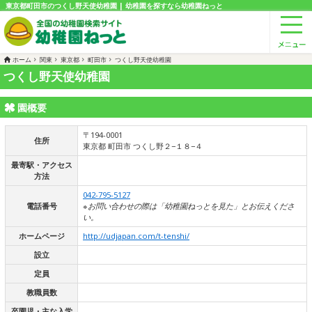
東京都町田市のつくし野天使幼稚園 | 幼稚園を探すなら幼稚園ねっと
ホーム
関東
東京都
町田市
つくし野天使幼稚園
つくし野天使幼稚園
園概要
〒194-0001
住所
東京都 町田市 つくし野２−１８−４
最寄駅・アクセス
方法
042-795-5127
電話番号
※お問い合わせの際は「幼稚園ねっとを見た」とお伝えくださ
い。
ホームページ
http://udjapan.com/t-tenshi/
設立
定員
教職員数
卒園児・主な入学