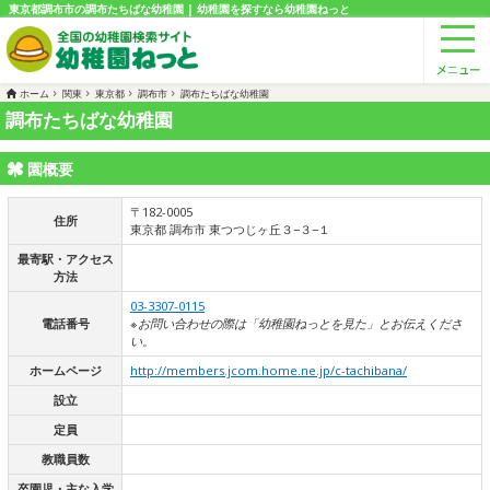
東京都調布市の調布たちばな幼稚園 | 幼稚園を探すなら幼稚園ねっと
ホーム
関東
東京都
調布市
調布たちばな幼稚園
調布たちばな幼稚園
園概要
〒182-0005
住所
東京都 調布市 東つつじヶ丘３−３−１
最寄駅・アクセス
方法
03-3307-0115
電話番号
※お問い合わせの際は「幼稚園ねっとを見た」とお伝えくださ
い。
ホームページ
http://members.jcom.home.ne.jp/c-tachibana/
設立
定員
教職員数
卒園児・主な入学