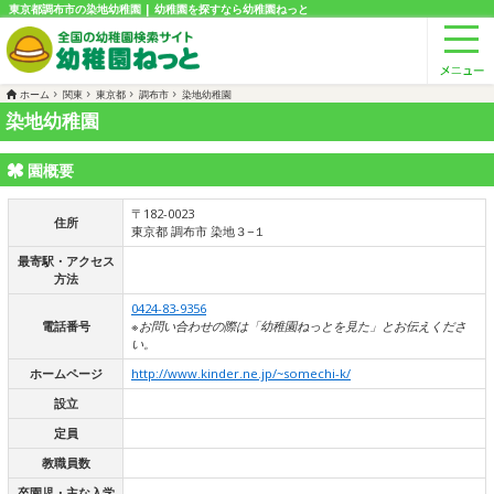
東京都調布市の染地幼稚園 | 幼稚園を探すなら幼稚園ねっと
ホーム
関東
東京都
調布市
染地幼稚園
染地幼稚園
園概要
〒182-0023
住所
東京都 調布市 染地３−１
最寄駅・アクセス
方法
0424-83-9356
電話番号
※お問い合わせの際は「幼稚園ねっとを見た」とお伝えくださ
い。
ホームページ
http://www.kinder.ne.jp/~somechi-k/
設立
定員
教職員数
卒園児・主な入学