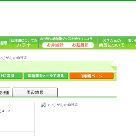
つつじがおか幼稚園
丘４−２３