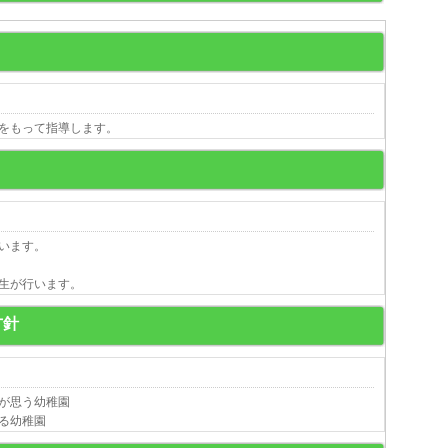
をもって指導します。
います。
生が行います。
方針
が思う幼稚園
る幼稚園