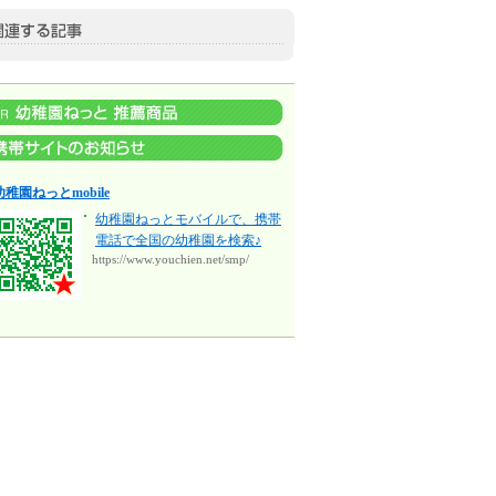
幼稚園ねっとmobile
幼稚園ねっとモバイルで、携帯
電話で全国の幼稚園を検索♪
https://www.youchien.net/smp/