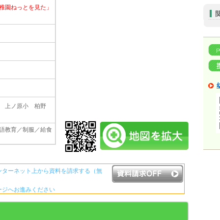
稚園ねっとを見た」
 上ノ原小 柏野
語教育／制服／給食
ンターネット上から資料を請求する（無
ージへお進みください
資料請求ボタンについて