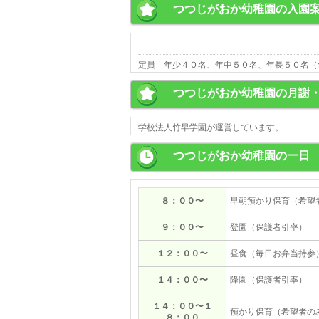
つつじがおか幼稚園の入園
定員 年少４０名、年中５０名、年長５０名（
つつじがおか幼稚園の月謝
学校法人竹早学園が運営しています。
つつじがおか幼稚園の一日
８：００〜
早朝預かり保育（希望
９：００〜
登園（保護者引率）
１２：００〜
昼食（毎日お弁当持参
１４：００〜
降園（保護者引率）
１４：００〜１
預かり保育（希望者の
８：００