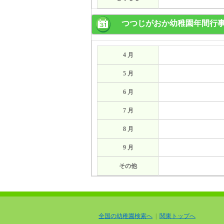
つつじがおか幼稚園年間行
4 月
5 月
6 月
7 月
8 月
9 月
その他
全国の幼稚園検索へ
|
関東トップへ