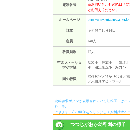
※お問い合わせの際は「幼
電話番号
とお伝えください。
https://www.tutujigaoka-kg.jp/
ホームページ
設立
昭和40年11月14日
定員
140人
教職員数
12人
卒園児・主な入
調和小 若葉小 滝坂小
学小学校
小 狛江第五小 緑野小
課外教室／預かり保育／英
園の特徴
／入園見学会／プール
資料請求ボタンが表示されている幼稚園にはイ
料）事が
できます。右の画像をクリックして資料請求ペ
つつじがおか幼稚園の様子