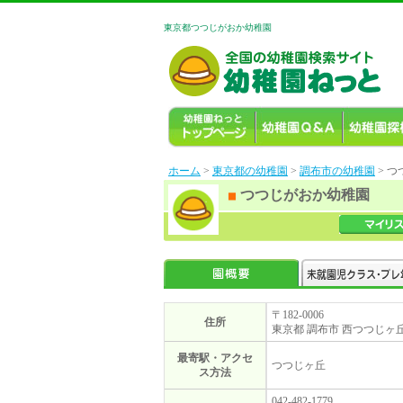
東京都つつじがおか幼稚園
ホーム
>
東京都の幼稚園
>
調布市の幼稚園
> 
つつじがおか幼稚園
〒182-0006
住所
東京都 調布市 西つつじヶ
最寄駅・アクセ
つつじヶ丘
ス方法
042-482-1779