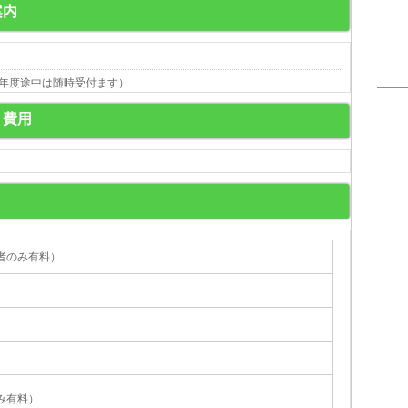
案内
年度途中は随時受付ます）
・費用
者のみ有料）
）
み有料）