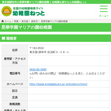
東京都調布市の晃華学園マリアの園幼稚園 | 幼稚園を探すなら幼稚園ねっと
ホーム
関東
東京都
調布市
晃華学園マリアの園幼稚園
晃華学園マリアの園幼稚園
園概要
〒182-8550
住所
東京都 調布市 佐須町５−２８−１
最寄駅・アクセス
方法
0424-85-0040
電話番号
※お問い合わせの際は「幼稚園ねっとを見た」とお伝えくださ
い。
ホームページ
http://www.kokagakuen.ac.jp/kokayochien/
設立
定員
教職員数
卒園児・主な入学