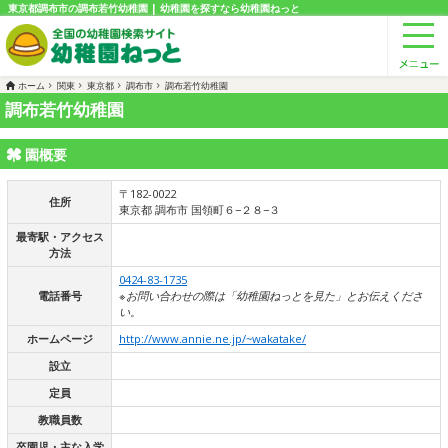
東京都調布市の調布若竹幼稚園 | 幼稚園を探すなら幼稚園ねっと
ホーム
関東
東京都
調布市
調布若竹幼稚園
調布若竹幼稚園
園概要
〒182-0022
住所
東京都 調布市 国領町６−２８−３
最寄駅・アクセス
方法
0424-83-1735
電話番号
※お問い合わせの際は「幼稚園ねっとを見た」とお伝えくださ
い。
ホームページ
http://www.annie.ne.jp/~wakatake/
設立
定員
教職員数
卒園児・主な入学