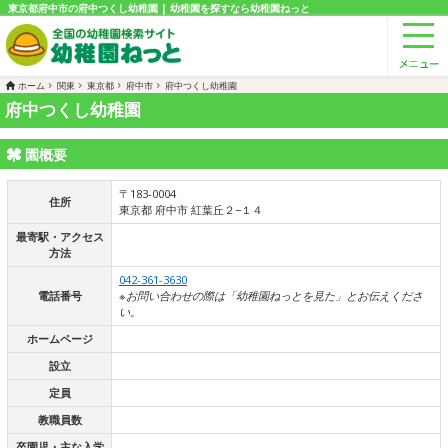
東京都府中市の府中つくし幼稚園 | 幼稚園を探すなら幼稚園ねっと
ホーム
関東
東京都
府中市
府中つくし幼稚園
府中つくし幼稚園
園概要
〒183-0004
住所
東京都 府中市 紅葉丘２−１４
最寄駅・アクセス
方法
042-361-3630
電話番号
※お問い合わせの際は「幼稚園ねっとを見た」とお伝えくださ
い。
ホームページ
設立
定員
教職員数
卒園児・主な入学