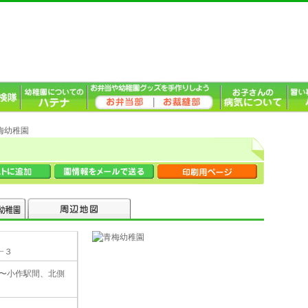
青梅幼稚園
−３
辺〜小作駅間、北側