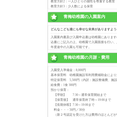
教育方針2：一人ひとりの個性を尊重する教育
教育方針3：少人数による保育
青梅幼稚園の入園案内
どんなこども達にも幸せな未来がありますよう
入園案内書及び入園申込書は幼稚園にあります
込書にご記入の上、幼稚園で入園面接を行い、
年度途中の入園も可能です。
青梅幼稚園の月謝・費用
入園受入準備金：8,000円
基本保育料 幼稚園施設等利用費補助金により
特定保育料 5,500円（内訳：施設整備費、
給食費：1食 300円
預かり保育：
【早朝】 7:30～通常保育開始まで
【保育後】 通常保育終了時～19:00まで
【長期休暇】7:30～19:00まで
料金・・・50円／30分
（新２号認定を受けた方は費用のほとんどが