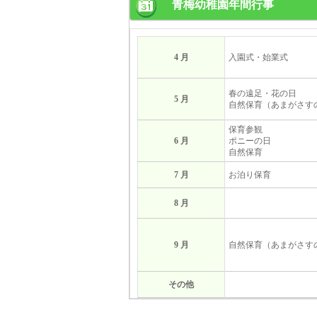
青梅幼稚園年間行事
4 月
入園式・始業式
春の遠足・花の日
5 月
自然保育（あまがさす
保育参観
6 月
ポニーの日
自然保育
7 月
お泊り保育
8 月
9 月
自然保育（あまがさす
その他