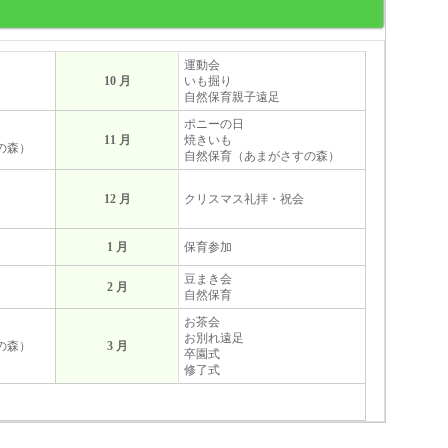
運動会
10 月
いも掘り
自然保育親子遠足
ポニーの日
11 月
焼きいも
の森）
自然保育（あまがさすの森）
12 月
クリスマス礼拝・祝会
1 月
保育参加
豆まき会
2 月
自然保育
お茶会
お別れ遠足
の森）
3 月
卒園式
修了式