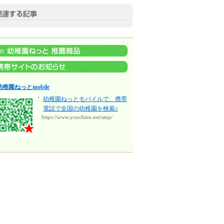
幼稚園ねっとmobile
幼稚園ねっとモバイルで、携帯
電話で全国の幼稚園を検索♪
https://www.youchien.net/smp/