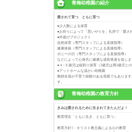
青梅幼稚園の紹介
愛されて育つ ともに育つ
●少人数による保育
●お祈りによって「思いやりを」礼拝で「愛さ
●外遊びプロジェクト
自然保育（専門スタッフによる直接指導）
健康体操（専門スタッフによる直接指導）
ポニーの日（専門スタッフによる直接指導）
などによって心身共に健康な成長発達を促しま
●４−５歳児は縦割り保育（3歳児は満3歳児と
●アットホームな温かい幼稚園
教師全員が子育て経験のある母親でもあります
す。
青梅幼稚園の教育方針
きみは愛されるために生まれてきたんだよ！
教育理念「ともに生き、ともに育つ」
教育方針1：キリスト教主義による心の教育