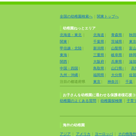
全国の幼稚園検索へ
|
関東トップへ
幼稚園ねっとエリア
北海道・東北
|
北海道
|
青森県
|
秋
関東
|
千葉県
|
茨城県
|
東
甲信越・北陸
|
新潟県
|
山梨県
|
富
東海
|
三重県
|
岐阜県
|
静
関西
|
大阪府
|
兵庫県
|
滋
中国・四国
|
鳥取県
|
山口県<
|
高
九州・沖縄
|
福岡県
|
大分県
|
佐
注目の都道府県
東京
|
神奈川
|
千葉
|
お子さんを幼稚園に通わせる保護者様応援コ
幼稚園のよくある質問
|
幼稚園探検隊
|
子育
海外の幼稚園
アジア
|
アメリカ
|
ヨーロッパ
|
その他海