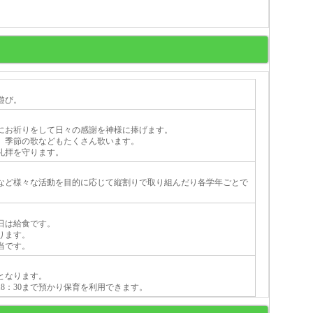
遊び。
。
にお祈りをして日々の感謝を神様に捧げます。
、季節の歌などもたくさん歌います。
礼拝を守ります。
など様々な活動を目的に応じて縦割りで取り組んだり各学年ごとで
日は給食です。
ります。
当です。
園となります。
8：30まで預かり保育を利用できます。