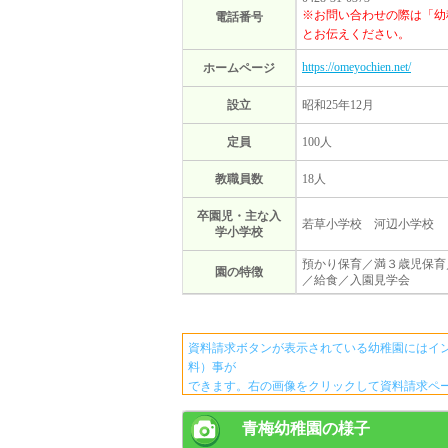
※お問い合わせの際は「幼
電話番号
とお伝えください。
https://omeyochien.net/
ホームページ
設立
昭和25年12月
定員
100人
教職員数
18人
卒園児・主な入
若草小学校 河辺小学校
学小学校
預かり保育／満３歳児保育
園の特徴
／給食／入園見学会
資料請求ボタンが表示されている幼稚園にはイ
料）事が
できます。右の画像をクリックして資料請求ペ
青梅幼稚園の様子