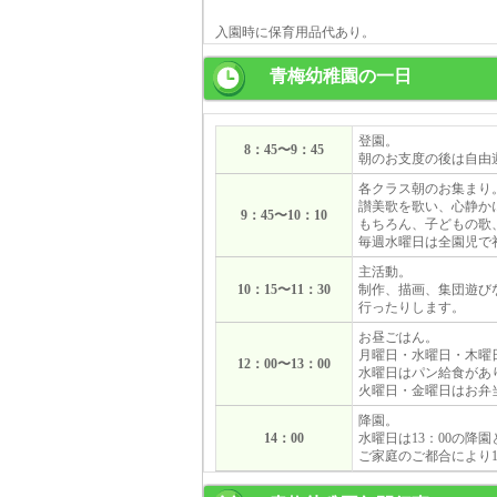
入園時に保育用品代あり。
青梅幼稚園の一日
登園。
8：45〜9：45
朝のお支度の後は自由
各クラス朝のお集まり
讃美歌を歌い、心静か
9：45〜10：10
もちろん、子どもの歌
毎週水曜日は全園児で
主活動。
10：15〜11：30
制作、描画、集団遊び
行ったりします。
お昼ごはん。
月曜日・水曜日・木曜
12：00〜13：00
水曜日はパン給食があ
火曜日・金曜日はお弁
降園。
14：00
水曜日は13：00の降
ご家庭のご都合により1