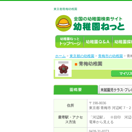
東京都青梅幼稚園
ホーム
>
東京都の幼稚園
>
青梅市の幼稚園
> 
青梅幼稚園
〒198-0036
住所
東京都 青梅市 河辺町７−２
最寄駅・アクセ
「河辺駅」 ※目印 河
ス方法
電車から見える
0428-31-0373