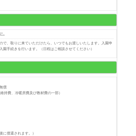
に。
ので、取りに来ていただけたら、いつでもお渡しいたします。入園申
入園手続きを行います。（日程はご相談させてください）
無償
施設維持費、冷暖房費及び教材費の一部）
後に償還されます。）