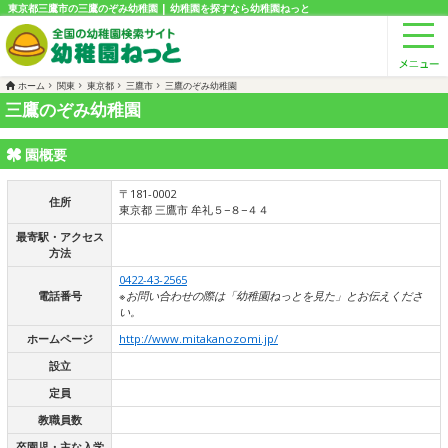
東京都三鷹市の三鷹のぞみ幼稚園 | 幼稚園を探すなら幼稚園ねっと
ホーム
関東
東京都
三鷹市
三鷹のぞみ幼稚園
三鷹のぞみ幼稚園
園概要
〒181-0002
住所
東京都 三鷹市 牟礼５−８−４４
最寄駅・アクセス
方法
0422-43-2565
電話番号
※お問い合わせの際は「幼稚園ねっとを見た」とお伝えくださ
い。
ホームページ
http://www.mitakanozomi.jp/
設立
定員
教職員数
卒園児・主な入学