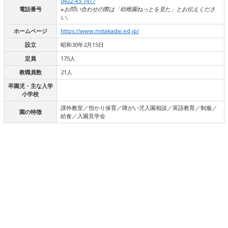
0422-43-7417
電話番号
※お問い合わせの際は「幼稚園ねっとを見た」とお伝えくださ
い。
ホームページ
https://www.mitakadai.ed.jp/
設立
昭和30年2月15日
定員
175人
教職員数
21人
卒園児・主な入学
小学校
課外教室／預かり保育／障がい児入園相談／英語教育／制服／
園の特徴
給食／入園見学会