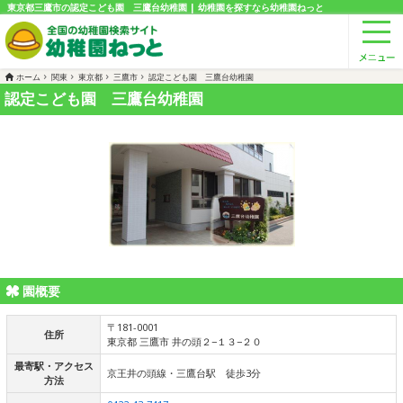
東京都三鷹市の認定こども園 三鷹台幼稚園 | 幼稚園を探すなら幼稚園ねっと
ホーム
関東
東京都
三鷹市
認定こども園 三鷹台幼稚園
認定こども園 三鷹台幼稚園
園概要
〒181-0001
住所
東京都 三鷹市 井の頭２−１３−２０
最寄駅・アクセス
京王井の頭線・三鷹台駅 徒歩3分
方法