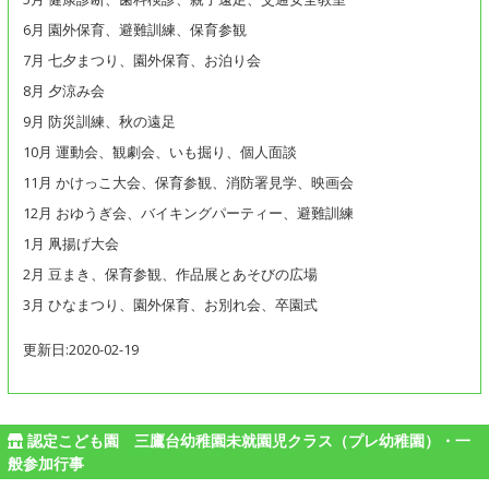
6月 園外保育、避難訓練、保育参観
7月 七夕まつり、園外保育、お泊り会
8月 夕涼み会
9月 防災訓練、秋の遠足
10月 運動会、観劇会、いも掘り、個人面談
11月 かけっこ大会、保育参観、消防署見学、映画会
12月 おゆうぎ会、バイキングパーティー、避難訓練
1月 凧揚げ大会
2月 豆まき、保育参観、作品展とあそびの広場
3月 ひなまつり、園外保育、お別れ会、卒園式
更新日:2020-02-19
認定こども園 三鷹台幼稚園未就園児クラス（プレ幼稚園）・一
般参加行事