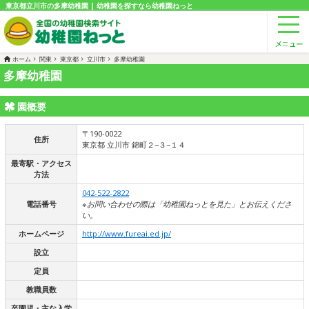
東京都立川市の多摩幼稚園 | 幼稚園を探すなら幼稚園ねっと
ホーム
関東
東京都
立川市
多摩幼稚園
多摩幼稚園
園概要
〒190-0022
住所
東京都 立川市 錦町２−３−１４
最寄駅・アクセス
方法
042-522-2822
電話番号
※お問い合わせの際は「幼稚園ねっとを見た」とお伝えくださ
い。
ホームページ
http://www.fureai.ed.jp/
設立
定員
教職員数
卒園児・主な入学