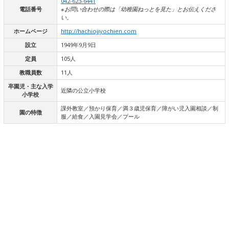
042-623-6441
電話番号
※お問い合わせの際は「幼稚園ねっとを見た」とお伝えくださ
い。
ホームページ
http://hachiojiyochien.com
設立
1949年9月9日
定員
105人
教職員数
11人
卒園児・主な入学
近隣の公立小学校
小学校
課外教室／預かり保育／満３歳児保育／障がい児入園相談／制
園の特徴
服／給食／入園見学会／プール