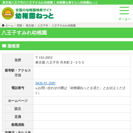
東京都八王子市の八王子すみれ幼稚園 | 幼稚園を探すなら幼稚園ねっと
ホーム
関東
東京都
八王子市
八王子すみれ幼稚園
八王子すみれ幼稚園
園概要
〒192-0003
住所
東京都 八王子市 丹木町２−３５５
最寄駅・アクセス
方法
0426-91-2581
電話番号
※お問い合わせの際は「幼稚園ねっとを見た」とお伝えくださ
い。
ホームページ
設立
定員
教職員数
卒園児・主な入学