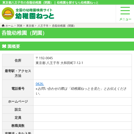
東京都八王子市の呑龍幼稚園（閉園） | 幼稚園を探すなら幼稚園ねっと
ホーム
関東
東京都
八王子市
呑龍幼稚園（閉園）
呑龍幼稚園（閉園）
園概要
〒192-0045
住所
東京都 八王子市 大和田町7-12-1
最寄駅・アクセス
方法
0426-
電話番号
※お問い合わせの際は「幼稚園ねっとを見た」とお伝えくださ
い。
ホームページ
設立
定員
教職員数
卒園児・主な入学