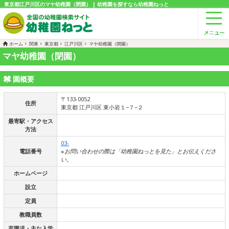
東京都江戸川区のマヤ幼稚園（閉園） | 幼稚園を探すなら幼稚園ねっと
ホーム
関東
東京都
江戸川区
マヤ幼稚園（閉園）
マヤ幼稚園（閉園）
園概要
〒133-0052
住所
東京都 江戸川区 東小岩１−７−２
最寄駅・アクセス
方法
03-
電話番号
※お問い合わせの際は「幼稚園ねっとを見た」とお伝えくださ
い。
ホームページ
設立
定員
教職員数
卒園児・主な入学