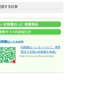
幼稚園ねっとmobile
幼稚園ねっとモバイルで、携帯
電話で全国の幼稚園を検索♪
https://www.youchien.net/smp/