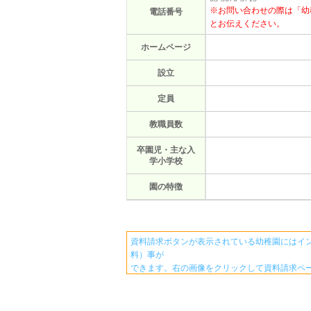
※お問い合わせの際は「幼
電話番号
とお伝えください。
ホームページ
設立
定員
教職員数
卒園児・主な入
学小学校
園の特徴
資料請求ボタンが表示されている幼稚園にはイ
料）事が
できます。右の画像をクリックして資料請求ペ