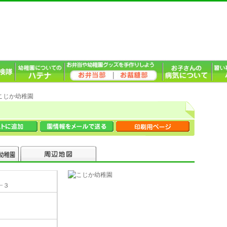
 こじか幼稚園
−３