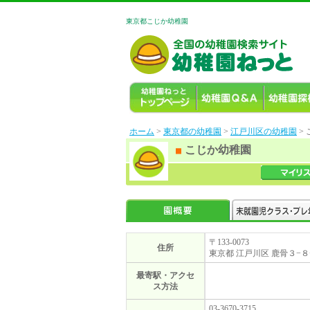
東京都こじか幼稚園
ホーム
>
東京都の幼稚園
>
江戸川区の幼稚園
>
こじか幼稚園
〒133-0073
住所
東京都 江戸川区 鹿骨３−８
最寄駅・アクセ
ス方法
03-3670-3715