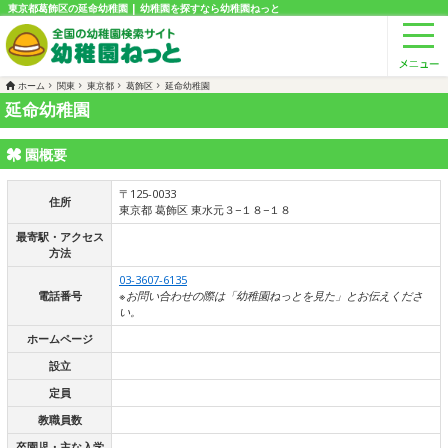
東京都葛飾区の延命幼稚園 | 幼稚園を探すなら幼稚園ねっと
ホーム
関東
東京都
葛飾区
延命幼稚園
延命幼稚園
園概要
〒125-0033
住所
東京都 葛飾区 東水元３−１８−１８
最寄駅・アクセス
方法
03-3607-6135
電話番号
※お問い合わせの際は「幼稚園ねっとを見た」とお伝えくださ
い。
ホームページ
設立
定員
教職員数
卒園児・主な入学