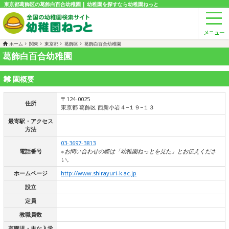
東京都葛飾区の葛飾白百合幼稚園 | 幼稚園を探すなら幼稚園ねっと
ホーム
関東
東京都
葛飾区
葛飾白百合幼稚園
葛飾白百合幼稚園
園概要
〒124-0025
住所
東京都 葛飾区 西新小岩４−１９−１３
最寄駅・アクセス
方法
03-3697-3813
電話番号
※お問い合わせの際は「幼稚園ねっとを見た」とお伝えくださ
い。
ホームページ
http://www.shirayuri-k.ac.jp
設立
定員
教職員数
卒園児・主な入学