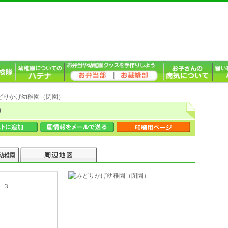
みどりかげ幼稚園（閉園）
）
−３