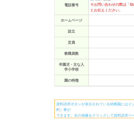
※お問い合わせの際は「幼
電話番号
とお伝えください。
ホームページ
設立
定員
教職員数
卒園児・主な入
学小学校
園の特徴
資料請求ボタンが表示されている幼稚園にはイ
料）事が
できます。右の画像をクリックして資料請求ペ