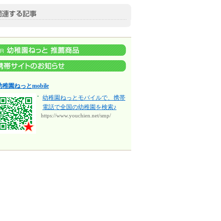
幼稚園ねっとmobile
幼稚園ねっとモバイルで、携帯
電話で全国の幼稚園を検索♪
https://www.youchien.net/smp/