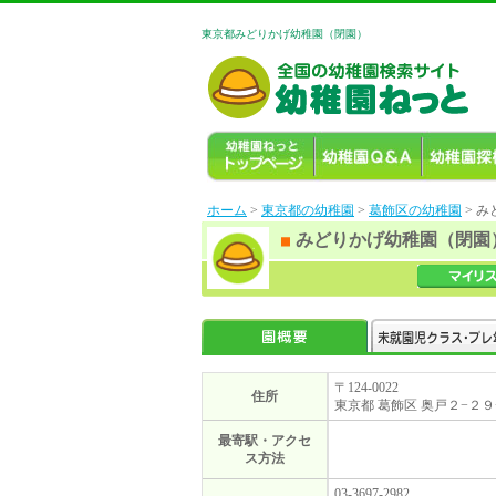
東京都みどりかげ幼稚園（閉園）
ホーム
>
東京都の幼稚園
>
葛飾区の幼稚園
> 
みどりかげ幼稚園（閉園
〒124-0022
住所
東京都 葛飾区 奥戸２−２９
最寄駅・アクセ
ス方法
03-3697-2982