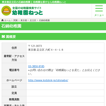
東京都足立区の石鍋幼稚園 | 幼稚園を探すなら幼稚園ねっと
ホーム
関東
東京都
足立区
石鍋幼稚園
石鍋幼稚園
園概要
〒121-0073
住所
東京都 足立区 六町４−４−１８
最寄駅・アクセス
方法
03-3850-8185
電話番号
※お問い合わせの際は「幼稚園ねっとを見た」とお伝えくださ
い。
ホームページ
http://www.kidslink.jp/ishinabe/
設立
定員
教職員数
卒園児・主な入学