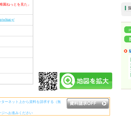
稚園ねっとを見た」
p/ochiai-y/
ンターネット上から資料を請求する（無
ージへお進みください
資料請求ボタンについて