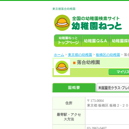
東京都落合幼稚園
ホーム
>
東京都の幼稚園
>
板橋区の幼稚園
> 
落合幼稚園
〒173-0004
住所
東京都 板橋区 板橋２−２０
最寄駅・アクセ
ス方法
03-3963-0407