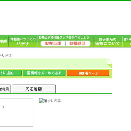
落合幼稚園
−１