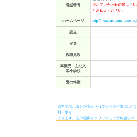
※お問い合わせの際は「幼
電話番号
とお伝えください。
http://members.jcom.home.ne.j
ホームページ
設立
定員
教職員数
卒園児・主な入
学小学校
園の特徴
資料請求ボタンが表示されている幼稚園にはイ
料）事が
できます。右の画像をクリックして資料請求ペ