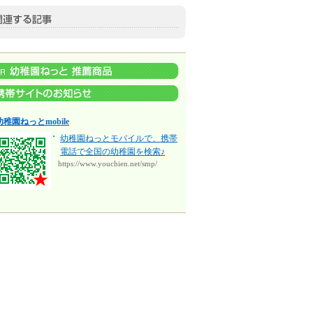
幼稚園ねっとmobile
幼稚園ねっとモバイルで、携帯
電話で全国の幼稚園を検索♪
https://www.youchien.net/smp/