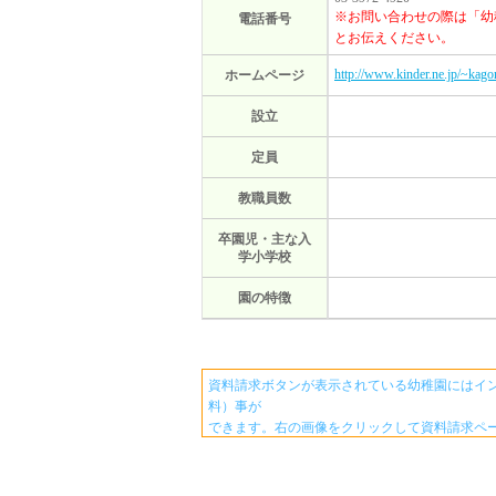
※お問い合わせの際は「幼
電話番号
とお伝えください。
http://www.kinder.ne.jp/~kago
ホームページ
設立
定員
教職員数
卒園児・主な入
学小学校
園の特徴
資料請求ボタンが表示されている幼稚園にはイ
料）事が
できます。右の画像をクリックして資料請求ペ