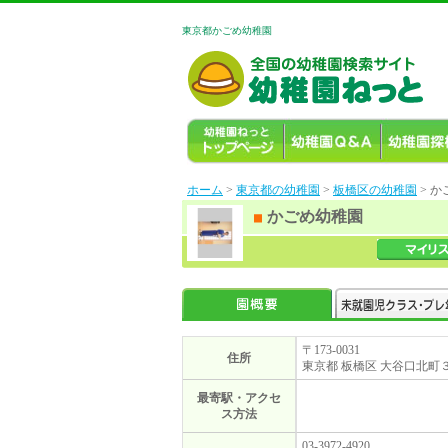
東京都かごめ幼稚園
ホーム
>
東京都の幼稚園
>
板橋区の幼稚園
> 
かごめ幼稚園
〒173-0031
住所
東京都 板橋区 大谷口北町
最寄駅・アクセ
ス方法
03-3972-4920