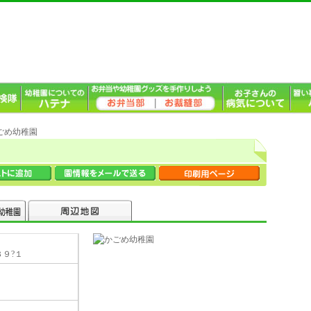
かごめ幼稚園
３９?１