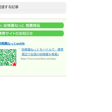
幼稚園ねっとmobile
幼稚園ねっとモバイルで、携帯
電話で全国の幼稚園を検索♪
https://www.youchien.net/smp/