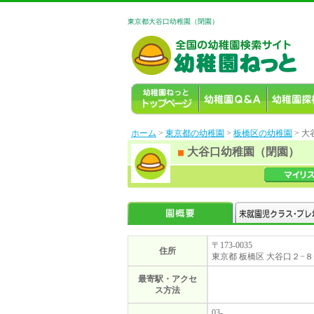
東京都大谷口幼稚園（閉園）
ホーム
>
東京都の幼稚園
>
板橋区の幼稚園
> 
大谷口幼稚園（閉園）
〒173-0035
住所
東京都 板橋区 大谷口２−８
最寄駅・アクセ
ス方法
03-