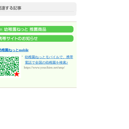
幼稚園ねっとmobile
幼稚園ねっとモバイルで、携帯
電話で全国の幼稚園を検索♪
https://www.youchien.net/smp/