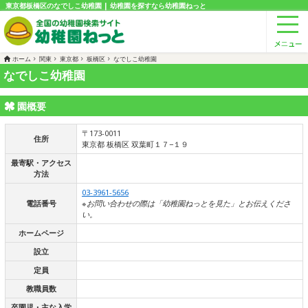
東京都板橋区のなでしこ幼稚園 | 幼稚園を探すなら幼稚園ねっと
ホーム
関東
東京都
板橋区
なでしこ幼稚園
なでしこ幼稚園
園概要
〒173-0011
住所
東京都 板橋区 双葉町１７−１９
最寄駅・アクセス
方法
03-3961-5656
電話番号
※お問い合わせの際は「幼稚園ねっとを見た」とお伝えくださ
い。
ホームページ
設立
定員
教職員数
卒園児・主な入学