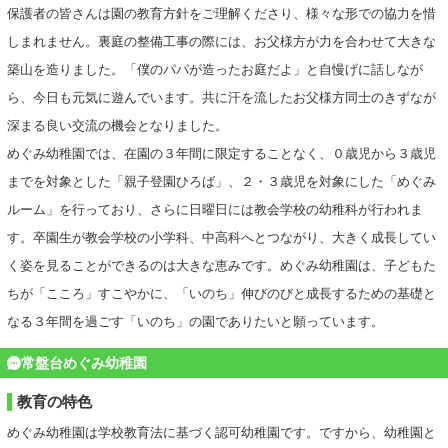
保護者の皆さんは園の教育方針をご理解くださり、様々な形での協力を惜
しまれません。裏庭の整備工事の際には、お父様方が力を合わせて大きな
築山を造りました。「僕のパパが造ったお庭だよ」と自慢げに話しなが
ら、今日も元気に遊んでいます。共に汗を流したお父様方同士のきずなが
深まる良い交流の機会となりました。
めぐみ幼稚園では、在園の３年間に限定することなく、０歳児から３歳児
までを対象とした「親子登園ひろば」、２・３歳児を対象にした「めぐみ
ルーム」を行っており、さらに日曜日には教会学校の幼稚科が行われま
す。卒園生が教会学校の小学科、中高科へとつながり、大きく成長してい
く姿を見ることができるのは大きな恵みです。めぐみ幼稚園は、子どもた
ちが「こころ」すこやかに、「いのち」伸びのびと成長するための基礎と
なる３年間を過ごす「いのち」の園でありたいと願っています。
常盤台めぐみ幼稚園
教育の特色
めぐみ幼稚園は学校教育法に基づく認可幼稚園です。ですから、幼稚園と