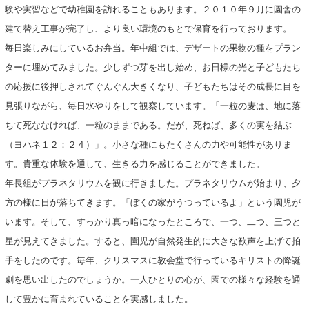
験や実習などで幼稚園を訪れることもあります。２０１０年９月に園舎の
建て替え工事が完了し、より良い環境のもとで保育を行っております。
毎日楽しみにしているお弁当。年中組では、デザートの果物の種をプラン
ターに埋めてみました。少しずつ芽を出し始め、お日様の光と子どもたち
の応援に後押しされてぐんぐん大きくなり、子どもたちはその成長に目を
見張りながら、毎日水やりをして観察しています。「一粒の麦は、地に落
ちて死ななければ、一粒のままである。だが、死ねば、多くの実を結ぶ
（ヨハネ１２：２４）」。小さな種にもたくさんの力や可能性がありま
す。貴重な体験を通して、生きる力を感じることができました。
年長組がプラネタリウムを観に行きました。プラネタリウムが始まり、夕
方の様に日が落ちてきます。「ぼくの家がうつっているよ」という園児が
います。そして、すっかり真っ暗になったところで、一つ、二つ、三つと
星が見えてきました。すると、園児が自然発生的に大きな歓声を上げて拍
手をしたのです。毎年、クリスマスに教会堂で行っているキリストの降誕
劇を思い出したのでしょうか。一人ひとりの心が、園での様々な経験を通
して豊かに育まれていることを実感しました。