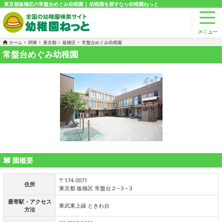
東京都板橋区の常盤台めぐみ幼稚園 | 幼稚園を探すなら幼稚園ねっと
ホーム
関東
東京都
板橋区
常盤台めぐみ幼稚園
常盤台めぐみ幼稚園
園概要
〒174-0071
住所
東京都 板橋区 常盤台２−３−３
最寄駅・アクセス
東武東上線 ときわ台
方法