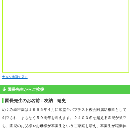
大きな地図で見る
園長先生からご挨拶
園長先生のお名前：友納 靖史
めぐみ幼稚園は１９６５年４月に常盤台バプテスト教会附属幼稚園として
創立され、まもなく５０周年を迎えます。２４００名を超える園児が巣立
ち、園児のお父様やお母様が卒園生というご家庭も増え、卒園生が職業体