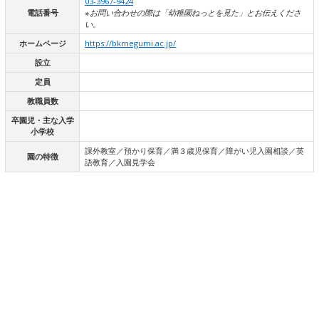
03-3967-9424
電話番号
※お問い合わせの際は「幼稚園ねっとを見た」とお伝えくださ
い。
ホームページ
https://bkmegumi.ac.jp/
設立
定員
教職員数
卒園児・主な入学
小学校
課外教室／預かり保育／満３歳児保育／障がい児入園相談／英
園の特徴
語教育／入園見学会