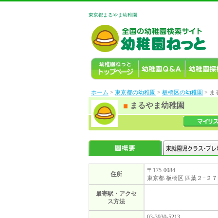
東京都まるやま幼稚園
ホーム
>
東京都の幼稚園
>
板橋区の幼稚園
> 
まるやま幼稚園
〒175-0084
住所
東京都 板橋区 四葉２−２７
最寄駅・アクセ
ス方法
03-3930-5213