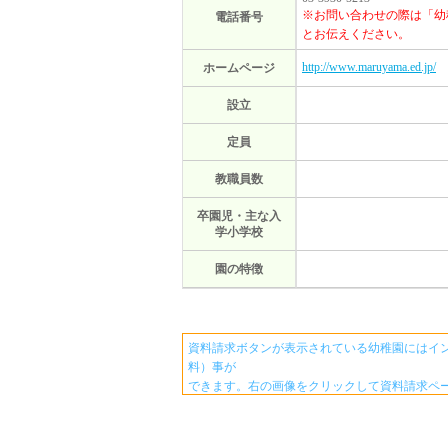
※お問い合わせの際は「幼
電話番号
とお伝えください。
http://www.maruyama.ed.jp/
ホームページ
設立
定員
教職員数
卒園児・主な入
学小学校
園の特徴
資料請求ボタンが表示されている幼稚園にはイ
料）事が
できます。右の画像をクリックして資料請求ペ