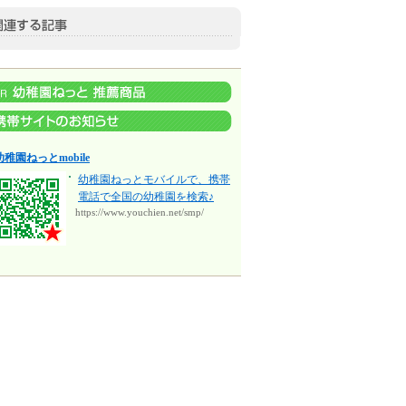
幼稚園ねっとmobile
幼稚園ねっとモバイルで、携帯
電話で全国の幼稚園を検索♪
https://www.youchien.net/smp/