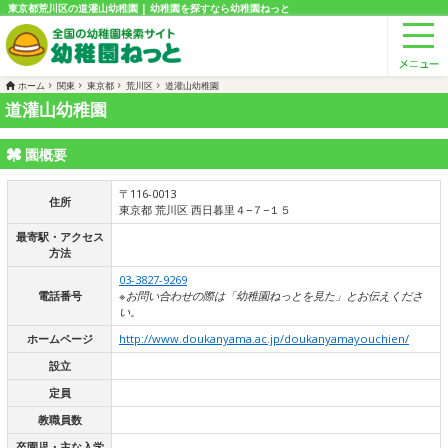
東京都荒川区の道灌山幼稚園 | 幼稚園を探すなら幼稚園ねっと
ホーム
関東
東京都
荒川区
道灌山幼稚園
道灌山幼稚園
園概要
〒116-0013
住所
東京都 荒川区 西日暮里４−７−１５
最寄駅・アクセス
方法
03-3827-9269
電話番号
※お問い合わせの際は「幼稚園ねっとを見た」とお伝えくださ
い。
ホームページ
http://www.doukanyama.ac.jp/doukanyamayouchien/
設立
定員
教職員数
卒園児・主な入学