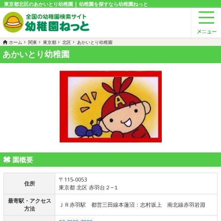
東京都北区のあかいとり幼稚園 | 幼稚園を探すなら幼稚園ねっと
ホーム
関東
東京都
北区
あかいとり幼稚園
あかいとり幼稚園
園概要
〒115-0053
住所
東京都 北区 赤羽台２−１
最寄駅・アクセス
ＪＲ赤羽駅 都営三田線本蓮沼：志村坂上 南北線赤羽岩淵
方法