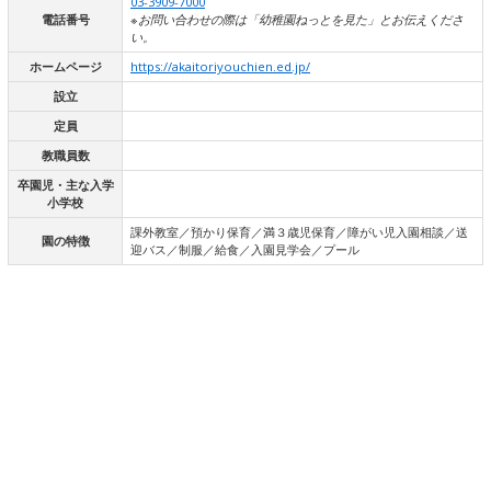
03-3909-7000
電話番号
※お問い合わせの際は「幼稚園ねっとを見た」とお伝えくださ
い。
ホームページ
https://akaitoriyouchien.ed.jp/
設立
定員
教職員数
卒園児・主な入学
小学校
課外教室／預かり保育／満３歳児保育／障がい児入園相談／送
園の特徴
迎バス／制服／給食／入園見学会／プール