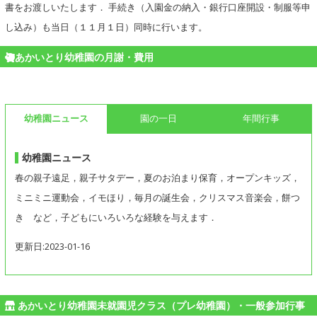
書をお渡しいたします． 手続き（入園金の納入・銀行口座開設・制服等申
し込み）も当日（１１月１日）同時に行います。
あかいとり幼稚園の月謝・費用
幼稚園ニュース
園の一日
年間行事
幼稚園ニュース
春の親子遠足，親子サタデー，夏のお泊まり保育，オープンキッズ，
ミニミニ運動会，イモほり，毎月の誕生会，クリスマス音楽会，餅つ
き など，子どもにいろいろな経験を与えます．
更新日:2023-01-16
あかいとり幼稚園未就園児クラス（プレ幼稚園）・一般参加行事